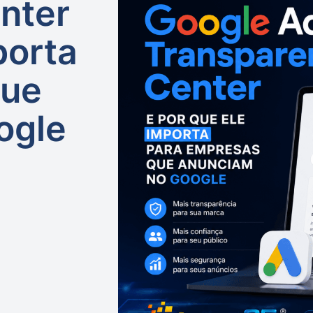
nter
porta
Que
ogle