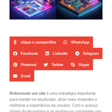
clique e compartilhe
WhatsApp
Facebook
LinkedIn
Telegram
Pinterest
Twitter
Skype
Email
Reformular um site
é uma estratégia importante
para manter-se atualizado, atrair mais visitantes e
melhorar a experiência do usuário. Com o avanço
rápido da tecnologia e as mudanças constantes nas