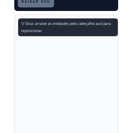
BAIXAR SVG
💡 Dica: arraste as entidades pelo cabeçalho azul para
reposicionar.