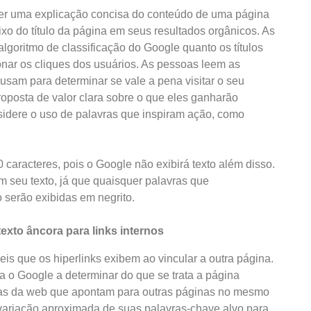
er uma explicação concisa do conteúdo de uma página
o do título da página em seus resultados orgânicos. As
lgoritmo de classificação do Google quanto os títulos
onar os cliques dos usuários. As pessoas leem as
sam para determinar se vale a pena visitar o seu
roposta de valor clara sobre o que eles ganharão
sidere o uso de palavras que inspiram ação, como
aracteres, pois o Google não exibirá texto além disso.
 seu texto, já que quaisquer palavras que
 serão exibidas em negrito.
exto âncora para links internos
eis que os hiperlinks exibem ao vincular a outra página.
da o Google a determinar do que se trata a página
ginas da web que apontam para outras páginas no mesmo
 variação aproximada de suas palavras-chave alvo para