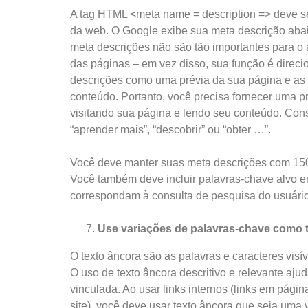
A tag HTML <meta name = description => deve s
da web. O Google exibe sua meta descrição abaix
meta descrições não são tão importantes para o a
das páginas – em vez disso, sua função é direci
descrições como uma prévia da sua página e as u
conteúdo. Portanto, você precisa fornecer uma p
visitando sua página e lendo seu conteúdo. Con
“aprender mais”, “descobrir” ou “obter …”.
Você deve manter suas meta descrições com 150 c
Você também deve incluir palavras-chave alvo em
correspondam à consulta de pesquisa do usuário
Use variações de palavras-chave como t
O texto âncora são as palavras e caracteres visív
O uso de texto âncora descritivo e relevante aju
vinculada. Ao usar links internos (links em pá
site), você deve usar texto âncora que seja uma