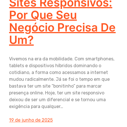
Sites Responsivos:
Por Que Seu
Negócio Precisa De
Um?
Vivemos na era da mobilidade. Com smartphones,
tablets e dispositivos híbridos dominando o
cotidiano, a forma como acessamos a internet
mudou radicalmente. Já se foi o tempo em que
bastava ter um site “bonitinho” para marcar
presença online. Hoje, ter um site responsivo
deixou de ser um diferencial e se tornou uma
exigência para qualquer…
19 de junho de 2025